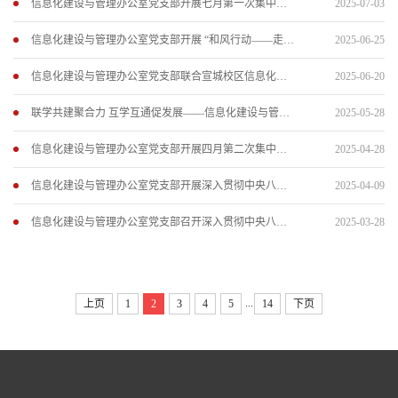
信息化建设与管理办公室党支部开展七月第一次集中学习
2025-07-03
信息化建设与管理办公室党支部开展 “和风行动——走进宣城校区”信息化服务活动
2025-06-25
信息化建设与管理办公室党支部联合宣城校区信息化建设与发展中心党支部开展联学共建活动
2025-06-20
联学共建聚合力 互学互通促发展——​信息化建设与管理办公室党支部、招标与采购管理中心党支部开展联学共建活动
2025-05-28
信息化建设与管理办公室党支部开展四月第二次集中学习——深入贯彻中央八项规定精神主题学习
2025-04-28
信息化建设与管理办公室党支部开展深入贯彻中央八项规定精神专题学习活动
2025-04-09
信息化建设与管理办公室党支部召开深入贯彻中央八项规定精神学习教育动员会
2025-03-28
...
上页
1
2
3
4
5
14
下页