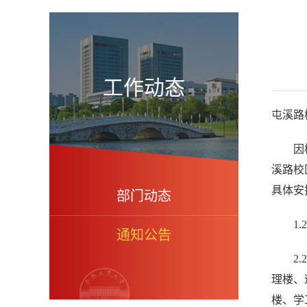
工作动态
屯溪路
因
溪路校
具体安
部门动态
1
.
通知公告
2.
理楼、
楼、学