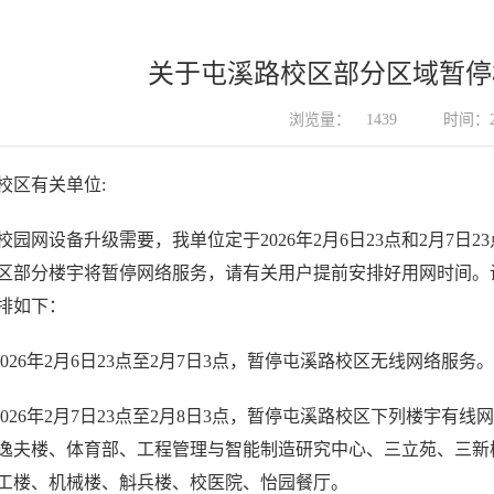
关于屯溪路校区部分区域暂停
浏览量：
1439
时间：20
校区有关单位
:
校园网设备升级需要，我单位定于
2026年2月6日
2
3
点和
2月7日
23
区部分楼宇将暂停网络
服务
，
请有关用户提前安排好用网时间。
排如下：
2026
年
2月6日2
3
点至
2
月
7日3点，暂停屯溪路校区无线网络服务。
2026
年
2月
7
日
2
3
点至
2
月
8
日
3点，暂停屯溪路校区下列楼宇有线网
逸夫楼、体育部、
工程管理与智能制造研究中心
、三立苑、三新
工楼、机械楼、斛兵楼、校医院、怡园餐厅。