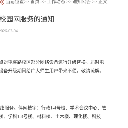
当前位置>>
首页
>>
工作动态
>>
通知公告
>>
正文
校园网服务的通知
26-02-04
点
对
屯溪路校区部分网络设备
进行升级替换
。
届时
屯
设备升级期间给广大师生用户带来不便，敬请谅解。
络服务。停网楼宇：行政1
-4
号楼、学术会议中心、管
楼、学科
1
-3
号楼、材料楼、土木楼、理化楼、科技