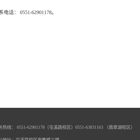
系电话：
0551-62901178
。
热线： 0551-62901178（屯溪路校区）0551-63831163 （翡翠湖校区）
公地址：屯溪路校区电教楼三楼