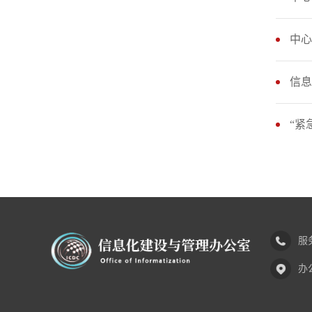
中心
信息
“紧
服务
办