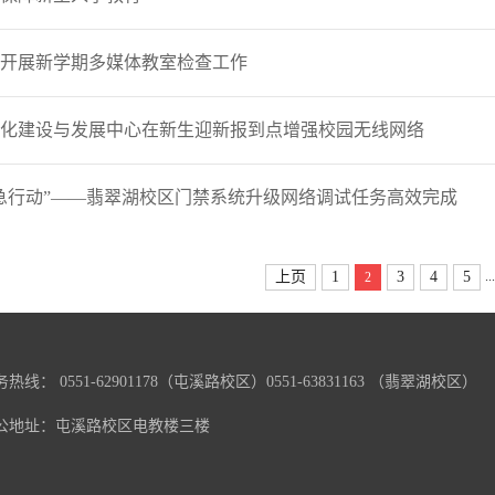
开展新学期多媒体教室检查工作
化建设与发展中心在新生迎新报到点增强校园无线网络
急行动”——翡翠湖校区门禁系统升级网络调试任务高效完成
...
上页
1
3
4
5
2
热线： 0551-62901178（屯溪路校区）0551-63831163 （翡翠湖校区）
公地址：屯溪路校区电教楼三楼